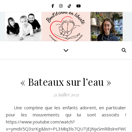
« Bateaux sur l’eau »
21 juillet 2021
Une comptine que les enfants adorent, en particulier
pour les mouvements qui lui sont associés !
https://www.youtube.com/watch?
v=ymdV5Q3srKg&list=PL3Mlq3ls7QUTJEJNjxSmRBslreFWGh